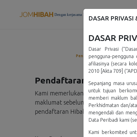
Dengan kerjasama
DASAR PRIVASI
DASAR PRIV
Dasar Privasi (“Dasa
pengguna-pengguna d
Pendaftaran
Maklumat Hart
afiliasinya (secara k
2010 [Akta 709] (“APD
Pendaftaran Pelanggan
Sepanjang masa urus
untuk tujuan berkom
Kami memerlukan anda untuk mengisi
memberi maklum bala
maklumat sebelum meneruskan kepad
Perkhidmatan dan/atau
pendaftaran Hibah Hartanah ini
mengendali dan menge
Data Peribadi kami (se
Kami berkomited unt