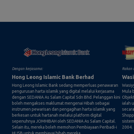
pengedar, pembekal, pembekal perkhidmatan, rakan kongsi u
ja) yang dipegang oleh kami. Kami hanya akan memproses Data 
gan Data Peribadi 2010 [Akta 709], peraturan, garis panduan, p
ebarang pindaan berkanun atau enakmen yang diperbuat darip
i semasa ke semasa (secara kolektif dirujuk sebagai “APDP”) serta
alkan Data Peribadi anda kepada kami dan/atau dengan 
Web JOMHIBAH kami (“Laman Web”), anda mengisytiharka
 Polisi ini dan bersetuju dengan pemprosesan Data Periba
Polisi ini. Laman Web ini digunakan antara lain sebagai platf
lengkap yang memberi manfaat kepada anda dari permoho
Dengan kerjasama:
Rakan 
ada waris anda ("Perkhidmatan"). Perkhidmatan ini terpak
Hong Leong Islamic Bank Berhad
Wasi
i daripada Pembiayaan Hibah dan Pembiayaan Al-Wasitah (sec
Hong Leong Islamic Bank sedang memperluas penawaran
Wasiy
pengurusan harta islamik yang digital melalui kerjasama
Mula b
dengan SEDANIA As Salam Capital Sdn Bhd. Pelanggan kini
Objek
uk mengubahsuai, mengemaskini dan /atau meminda Polisi ini 
boleh mengakses maklumat mengenai Hibah sebagai
ialah
instrumen pewarisan dan pengagihan harta islamik yang
secara
s terdahulu yang munasabah kepada anda. Kami akan mema
berkesan untuk hartanah melalui platform digital
Shoppe
lui pengumuman di Laman Web atau cara lain yang bersesua
sepenuhnya JOMHIBAH oleh SEDANIA As Salam Capital.
sistem
masa untuk mengetahui sama ada terdapat pindaan kepada Polis
Selain itu, mereka boleh memohon Pembiayaan Peribadi-i
2004.
HLISB untuk membiayai hibah mereka.