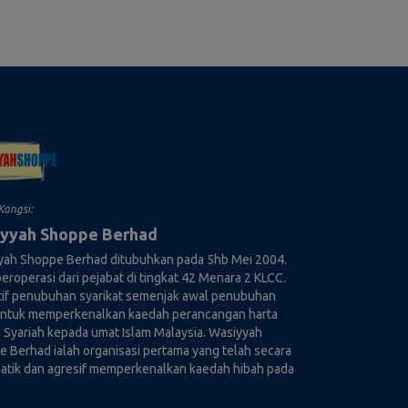
saha sama/perniagaan,
Peribadi anda selaras
erintah yang dibuat di
ada Akta Perlindungan
 Polisi ini.
terus mengakses dan
n bahawa anda telah
di anda mengikut cara
orm Hibah digital untuk
nan hingga pemberian
Kongsi:
ai untuk semua Produk
yyah Shoppe Berhad
ara kolektif dikenali
yah Shoppe Berhad ditubuhkan pada 5hb Mei 2004.
eroperasi dari pejabat di tingkat 42 Menara 2 KLCC.
tif penubuhan syarikat semenjak awal penubuhan
dari semasa ke semasa
 untuk memperkenalkan kaedah perancangan harta
 Syariah kepada umat Islam Malaysia. Wasiyyah
klumkan anda tentang
 Berhad ialah organisasi pertama yang telah secara
ian. Sila semak Laman
atik dan agresif memperkenalkan kaedah hibah pada
i ini.