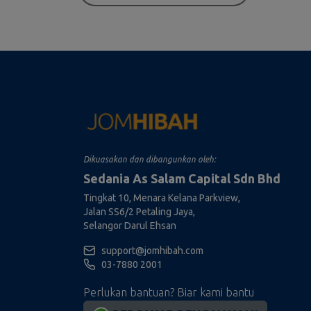
pelanggan, penjual, 
pemohon kerja, peker
dengan Akta Perlindun
bawah Akta 709 dan s
Data Peribadi 2010 dar
1.2. Dengan membek
menggunakan Laman 
membaca dan memahami
yang ditetapkan dalam 
Dikuasakan dan dibangunkan oleh:
penyelesaian Hibah 
Sedania As Salam Capital Sdn Bhd
harta atau harta kep
JOMHIBAH yang terdir
Tingkat 10, Menara Kelana Parkview,
sebagai "Produk").
Jalan SS6/2 Petaling Jaya,
Selangor Darul Ehsan
1.3. Kami berhak unt
support@jomhibah.com
dengan memberi noti
03-7880 2001
apa-apa pindaan mela
Web dari semasa ke se
Perlukan bantuan? Biar kami bantu