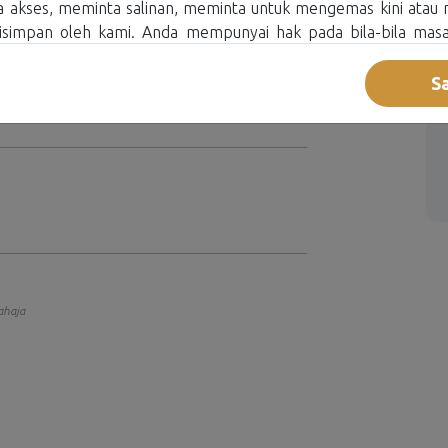
 akses, meminta salinan, meminta untuk mengemas kini ata
disimpan oleh kami. Anda mempunyai hak pada bila-bila mas
san dan penggunaan Data Peribadi anda. Permintaan bertulis
i di <support@jomhibah.com>.
S
disediakan dalam Bahasa Inggeris dan Bahasa Melayu dan sekir
ahasa Inggeris dan Bahasa Melayu, versi Bahasa Inggeris aka
 ini dan/atau menyerahkan Data Peribadi anda kepada kami,
dan menerima syarat-syarat Notis ini, dan memberika
prosesan Data Peribadi anda oleh SASC sejajar dengan 
ibadi.
gemaskini dan meminda Notis Perlindungan Data Peribadi ini d
ari semasa ke semasa. Sebarang perubahan atau pemindaan kepa
ahaja
i Privasi Data Peribadi kami akan dimaklumkan di Laman Web kami
kai kepada maklumat peribadi mengenai individu (termasuk teta