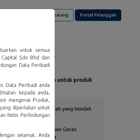
🌐
MS
Mohon Sekarang
Portal Pelanggan
keluarkan untuk semua
 Capital Sdn Bhd dan
erifikasi OTP
Hantar
indungan Data Peribadi
tiran yang diperlukan untuk produk
s Data Peribadi anda
bah
idmatan kepada anda,
ini mengenai Produk,
 yang diperlukan untuk
Butiran Hartanah yang hendak
1
an Notis Perlindungan
dihibahkan
Salinan Dokumen Geran
2
dengan selamat. Anda
Hartanah Anda