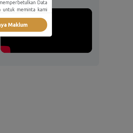
u memperbetulkan Data
a untuk meminta kami
 anda boleh ditujukan
aya Maklum
anya terdapat konflik
n digunapakai. Dengan
 anda dianggap telah
n persetujuan untuk
Notis ini dan Polisi
an Polisi Perlindungan
da Notis Privasi Data
 atau melalui cara lain
pi tidak terhad kepada