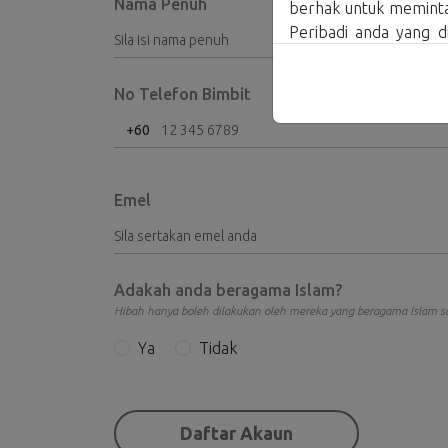
Nama Penuh
berhak untuk meminta
Peribadi anda yang 
mengehadkan pemprose
kepada eksekutif kam
No Telefon Bimbit
Dasar dan Notis ini 
+60
makna antara versi B
mengakses Laman Web
membaca, memahami 
Emel
pengumpulan dan pem
Perlindungan Data Per
Kami berhak untuk men
Adakah anda beragama Islam?
Data Peribadi kami d
Hibah hanya boleh dilakukan oleh mereka yang beragama Islam s
Peribadi ini dan Polis
Ya
Tidak
yang bersesuaian.
1. PENGENALAN
1.1. Polisi ini terpa
Daftar Akaun