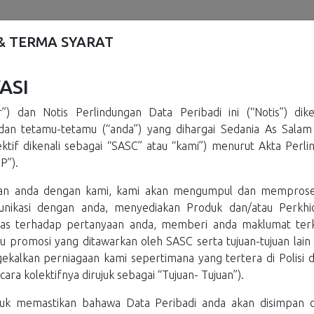
Laman Utama
Tentang Kami
Artikel
 & TERMA SYARAT
ASI
r”) dan Notis Perlindungan Data Peribadi ini (“Notis”) di
an tetamu-tetamu (“anda”) yang dihargai Sedania As Salam
anah
Sebut Harga Hibah
Muat Naik Dokumen
Pengesahan
V
olektif dikenali sebagai “SASC” atau “kami”) menurut Akta Perl
P”).
Bu
an anda dengan kami, kami akan mengumpul dan memprose
Hi
unikasi dengan anda, menyediakan Produk dan/atau Perkh
 butiran
s terhadap pertanyaan anda, memberi anda maklumat terk
a proses
 promosi yang ditawarkan oleh SASC serta tujuan-tujuan lain
kalkan perniagaan kami sepertimana yang tertera di Polisi d
cara kolektifnya dirujuk sebagai “Tujuan- Tujuan”).
uk memastikan bahawa Data Peribadi anda akan disimpan 