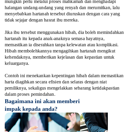
mungkin perlu melalui proses mahkamah dan menghadapi
halangan undang-undang yang renyah dan merumitkan, lalu
menyebabkan hartanah tersebut diuruskan dengan cara yang
tidak sejajar dengan hasrat ibu mereka.
Jika ibu tersebut menggunakan hibah, dia boleh memindahkan
hartanah itu kepada anak-anaknya semasa hayatnya,
memastikan ia diserahkan tanpa kelewatan atau komplikasi.
Hibah membolehkannya mengagihkan hartanah mengikut
kehendaknya, memberikan kejelasan dan kepastian untuk
keluarganya.
Contoh ini menekankan kepentingan hibah dalam memastikan
harta diagihkan secara efisien dan selaras dengan niat
pemiliknya, sekaligus mengelakkan sebarang ketidakpastian
dalam proses pemindahan.
Bagaimana ini akan memberi
impak kepada anda?