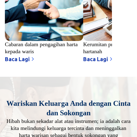
Cabaran dalam pengagihan harta
Kerumitan proses penca
kepada waris
hartanah
Baca Lagi
Baca Lagi
Wariskan Keluarga Anda dengan Cinta
dan Sokongan
​Hibah bukan sekadar alat atau instrumen; ia adalah cara
kita melindungi keluarga tercinta dan meninggalkan
harta warisan sebagai bentuk sokongan yang