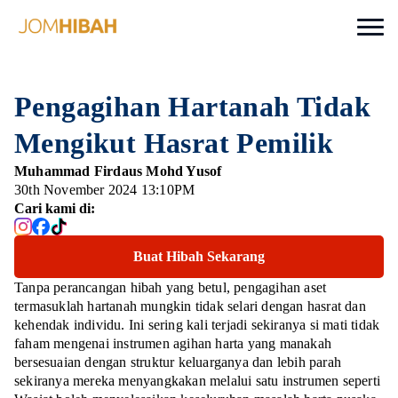
Pengagihan Hartanah Tidak
Mengikut Hasrat Pemilik
Muhammad Firdaus Mohd Yusof
30th November 2024 13:10PM
Cari kami di:
Buat Hibah Sekarang
Tanpa perancangan hibah yang betul, pengagihan aset
termasuklah hartanah mungkin tidak selari dengan hasrat dan
kehendak individu. Ini sering kali terjadi sekiranya si mati tidak
faham mengenai instrumen agihan harta yang manakah
bersesuaian dengan struktur keluarganya dan lebih parah
sekiranya mereka menyangkakan melalui satu instrumen seperti