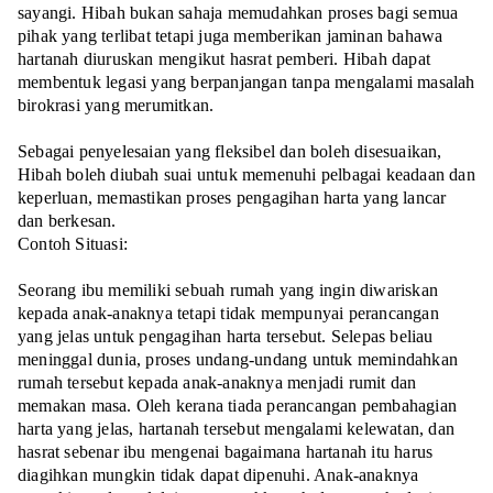
sayangi. Hibah bukan sahaja memudahkan proses bagi semua
pihak yang terlibat tetapi juga memberikan jaminan bahawa
hartanah diuruskan mengikut hasrat pemberi. Hibah dapat
membentuk legasi yang berpanjangan tanpa mengalami masalah
birokrasi yang merumitkan.
Sebagai penyelesaian yang fleksibel dan boleh disesuaikan,
Hibah boleh diubah suai untuk memenuhi pelbagai keadaan dan
keperluan, memastikan proses pengagihan harta yang lancar
dan berkesan.
Contoh Situasi:
Seorang ibu memiliki sebuah rumah yang ingin diwariskan
kepada anak-anaknya tetapi tidak mempunyai perancangan
yang jelas untuk pengagihan harta tersebut. Selepas beliau
meninggal dunia, proses undang-undang untuk memindahkan
rumah tersebut kepada anak-anaknya menjadi rumit dan
memakan masa. Oleh kerana tiada perancangan pembahagian
harta yang jelas, hartanah tersebut mengalami kelewatan, dan
hasrat sebenar ibu mengenai bagaimana hartanah itu harus
diagihkan mungkin tidak dapat dipenuhi. Anak-anaknya