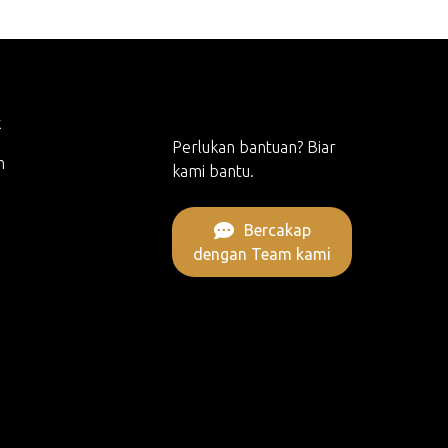
Baca Lagi
k
Perlukan bantuan? Biar
m
kami bantu.
Bercakap
dengan Team kami
Orang yang akan Menunaikan Umrah atau
Haji.
Baca Lagi