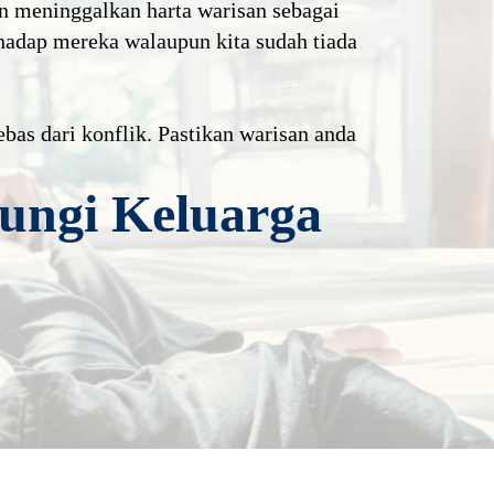
dan meninggalkan harta warisan sebagai
rhadap mereka walaupun kita sudah tiada
bas dari konflik. Pastikan warisan anda
ungi Keluarga
Individu yang Telah Lama Bujang
Baca Lagi
Duda Yang Berkahwin Baru