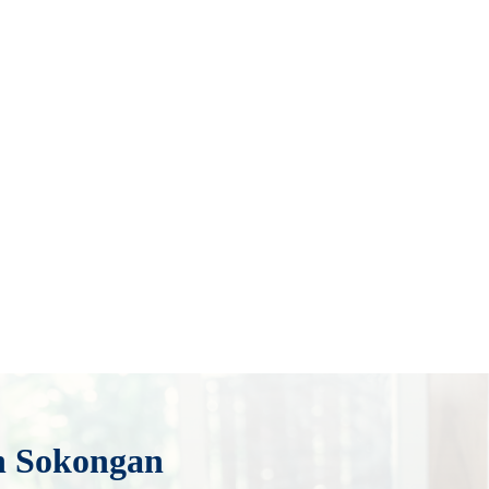
Pasangan yang mempunyai Anak Angkat
Baca Lagi
Individu yang Mempunyai Lebih Daripada
 Isteri
Baca Lagi
n Sokongan